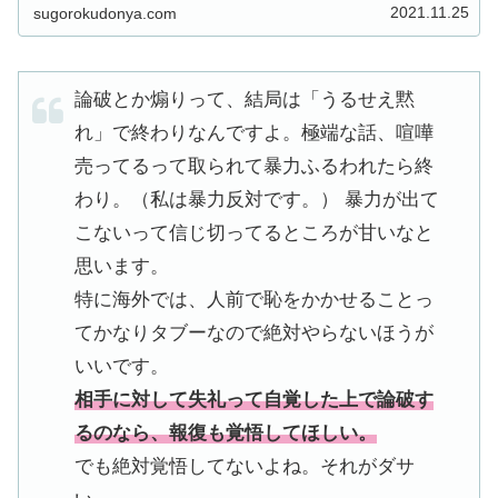
弘さんの「なぜ『論破』が流行るのか？」を読みなが
2021.11.25
sugorokudonya.com
ら苦手な論破について考えたこと、森野広明さんの
「ものまねB面史」を読んで大笑いしたことを書いて
います。
論破とか煽りって、結局は「うるせえ黙
れ」で終わりなんですよ。極端な話、喧嘩
売ってるって取られて暴力ふるわれたら終
わり。（私は暴力反対です。） 暴力が出て
こないって信じ切ってるところが甘いなと
思います。
特に海外では、人前で恥をかかせることっ
てかなりタブーなので絶対やらないほうが
いいです。
相手に対して失礼って自覚した上で論破す
るのなら、報復も覚悟してほしい。
でも絶対覚悟してないよね。それがダサ